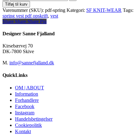
VEST
Tilføj til kurv
antal
Varenummer (SKU):
pdf-spring
Kategori:
SF KNIT-WEAR
Tags:
spring vest pdf opskrift
,
vest
Share
Share
Share
Share
Pin
Designer Sanne Fjalland
Kirsebærvej 70
DK-7800 Skive
M.
info@sannefjalland.dk
QuickLinks
OM | ABOUT
Information
Forhandlere
Facebook
Instagram
Handelsbetingelser
Cookiepolitik
Kontakt