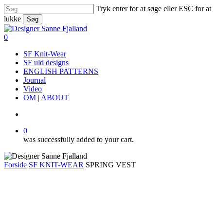
Skip
Tryk enter for at søge eller ESC for at
to
lukke
Søg
main
Close
content
Search
search
0
Menu
SF Knit-Wear
SF uld designs
ENGLISH PATTERNS
Journal
Video
OM | ABOUT
search
0
was successfully added to your cart.
Forside
SF KNIT-WEAR
SPRING VEST