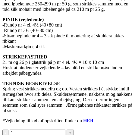
med løbelængde 250-290 m pr 50 g, som strikkes sammen med en
tråd silk mohair med løbelængde på ca 210 m pr 25 g.
PINDE (vejledende)
-Rundp nr 4 el. 4½ (40+80 cm)
-Rundp nr 3½ (40+80 cm)
-Strømpepinde nr 4 – 3 stk pinde til montering af skulder/nakke-
ribkant
-Maskemarkører, 4 stk
STRIKKEFASTHED
21 m og 26 p i glatstrik på p nr 4 el. 4½ = 10 x 10 cm
Husk at pindene er vejledende – lav altid en strikkeprøve inden
arbejdet påbegyndes.
TEKNISK BESKRIVELSE
Spring vest strikkes nedefra og op. Vesten strikkes i ét stykke indtil
ærmegabet hvor arb deles. Skuldersømmene, nakkens m og nakkens
ribkant strikkes sammen i én arbejdsgang. Der er derfor ingen
sømmen som skal syes sammen. Ærmegabenes ribkanter strikkes på
til sidst.
*Vejledning til køb af opskriften finder du
HER
SPRING