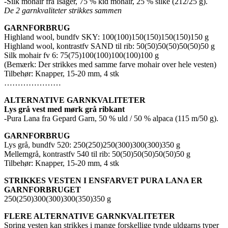
-Silk mohair fra Isager, 75 % kid mohair, 25 % silke (212/25 g).
De 2 garnkvaliteter strikkes sammen
GARNFORBRUG
Highland wool, bundfv SKY: 100(100)150(150)150(150)150 g
Highland wool, kontrastfv SAND til rib: 50(50)50(50)50(50)50 g
Silk mohair fv 6: 75(75)100(100)100(100)100 g
(Bemærk: Der strikkes med samme farve mohair over hele vesten)
Tilbehør: Knapper, 15-20 mm, 4 stk
…………………
ALTERNATIVE GARNKVALITETER
Lys grå vest med mørk grå ribkant
-Pura Lana fra Gepard Garn, 50 % uld / 50 % alpaca (115 m/50 g).
GARNFORBRUG
Lys grå, bundfv 520: 250(250)250(300)300(300)350 g
Mellemgrå, kontrastfv 540 til rib: 50(50)50(50)50(50)50 g
Tilbehør: Knapper, 15-20 mm, 4 stk
STRIKKES VESTEN I ENSFARVET PURA LANA ER
GARNFORBRUGET
250(250)300(300)300(350)350 g
FLERE ALTERNATIVE GARNKVALITETER
Spring vesten kan strikkes i mange forskellige tynde uldgarns typer