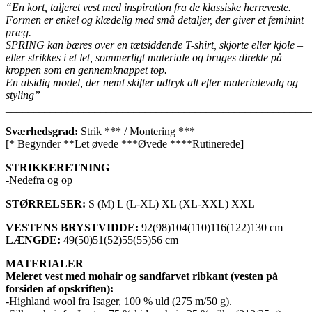
“En kort, taljeret vest med inspiration fra de klassiske herreveste.
Formen er enkel og klædelig med små detaljer, der giver et feminint
præg.
SPRING kan bæres over en tætsiddende T-shirt, skjorte eller kjole –
eller strikkes i et let, sommerligt materiale og bruges direkte på
kroppen som en gennemknappet top.
En alsidig model, der nemt skifter udtryk alt efter materialevalg og
styling”
_______________________________________________________
Sværhedsgrad:
Strik *** / Montering ***
[* Begynder **Let øvede ***Øvede ****Rutinerede]
STRIKKERETNING
-Nedefra og op
STØRRELSER:
S (M) L (L-XL) XL (XL-XXL) XXL
VESTENS BRYSTVIDDE:
92(98)104(110)116(122)130 cm
LÆNGDE:
49(50)51(52)55(55)56 cm
MATERIALER
Meleret vest med mohair og sandfarvet ribkant (vesten på
forsiden af opskriften):
-Highland wool fra Isager, 100 % uld (275 m/50 g).