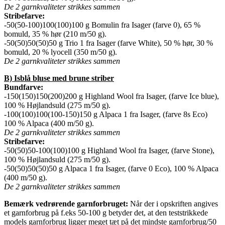
De 2 garnkvaliteter strikkes sammen
Stribefarve:
-50(50-100)100(100)100 g Bomulin fra Isager (farve 0), 65 %
bomuld, 35 % hør (210 m/50 g).
-50(50)50(50)50 g Trio 1 fra Isager (farve White), 50 % hør, 30 %
bomuld, 20 % lyocell (350 m/50 g).
De 2 garnkvaliteter strikkes sammen
B) Isblå bluse med brune striber
Bundfarve:
-150(150)150(200)200 g Highland Wool fra Isager, (farve Ice blue),
100 % Højlandsuld (275 m/50 g).
-100(100)100(100-150)150 g Alpaca 1 fra Isager, (farve 8s Eco)
100 % Alpaca (400 m/50 g).
De 2 garnkvaliteter strikkes sammen
Stribefarve:
-50(50)50-100(100)100 g Highland Wool fra Isager, (farve Stone),
100 % Højlandsuld (275 m/50 g).
-50(50)50(50)50 g Alpaca 1 fra Isager, (farve 0 Eco), 100 % Alpaca
(400 m/50 g).
De 2 garnkvaliteter strikkes sammen
Bemærk vedrørende garnforbruget:
Når der i opskriften angives
et garnforbrug på f.eks 50-100 g betyder det, at den teststrikkede
models garnforbrug ligger meget tæt på det mindste garnforbrug/50