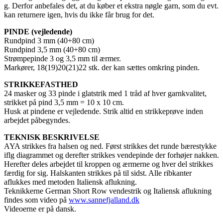
g. Derfor anbefales det, at du køber et ekstra nøgle garn, som du evt.
kan returnere igen, hvis du ikke får brug for det.
PINDE (vejledende)
Rundpind 3 mm (40+80 cm)
Rundpind 3,5 mm (40+80 cm)
Strømpepinde 3 og 3,5 mm til ærmer.
Markører, 18(19)20(21)22 stk. der kan sættes omkring pinden.
STRIKKEFASTHED
24 masker og 33 pinde i glatstrik med 1 tråd af hver garnkvalitet,
strikket på pind 3,5 mm = 10 x 10 cm.
Husk at pindene er vejledende. Strik altid en strikkeprøve inden
arbejdet påbegyndes.
TEKNISK BESKRIVELSE
AYA strikkes fra halsen og ned. Først strikkes det runde bærestykke
iflg diagrammet og derefter strikkes vendepinde der forhøjer nakken.
Herefter deles arbejdet til kroppen og ærmerne og hver del strikkes
færdig for sig. Halskanten strikkes på til sidst. Alle ribkanter
aflukkes med metoden Italiensk aflukning.
Teknikkerne German Short Row vendestrik og Italiensk aflukning
findes som video på
www.sannefjalland.dk
Videoerne er på dansk.