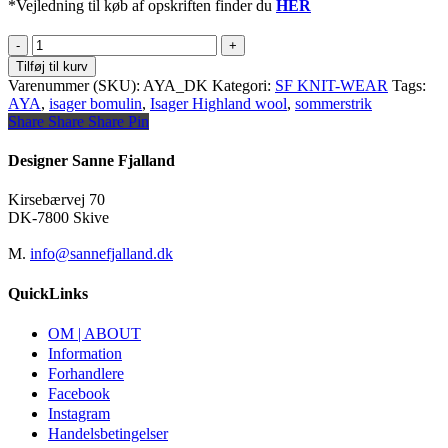
*Vejledning til køb af opskriften finder du
HER
AYA
bluse
Tilføj til kurv
antal
Varenummer (SKU):
AYA_DK
Kategori:
SF KNIT-WEAR
Tags:
AYA
,
isager bomulin
,
Isager Highland wool
,
sommerstrik
Share
Share
Share
Share
Pin
Designer Sanne Fjalland
Kirsebærvej 70
DK-7800 Skive
M.
info@sannefjalland.dk
QuickLinks
OM | ABOUT
Information
Forhandlere
Facebook
Instagram
Handelsbetingelser