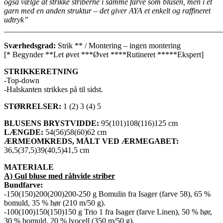
også vælge at strikke striberne i samme farve som blusen, men i et
garn med en anden struktur – det giver AYA et enkelt og raffineret
udtryk”
______________________________________________________
Sværhedsgrad:
Strik ** / Montering – ingen montering
[* Begynder **Let øvet ***Øvet ****Rutineret *****Ekspert]
STRIKKERETNING
-Top-down
-Halskanten strikkes på til sidst.
STØRRELSER:
1 (2) 3 (4) 5
BLUSENS BRYSTVIDDE:
95(101)108(116)125 cm
LÆNGDE:
54(56)58(60)62 cm
ÆRMEOMKREDS, MÅLT VED ÆRMEGABET:
36,5(37,5)39(40,5)41,5 cm
MATERIALE
A) Gul bluse med råhvide striber
Bundfarve:
-150(150)200(200)200-250 g Bomulin fra Isager (farve 58), 65 %
bomuld, 35 % hør (210 m/50 g).
-100(100)150(150)150 g Trio 1 fra Isager (farve Linen), 50 % hør,
30 % bomuld, 20 % lyocell (350 m/50 g).