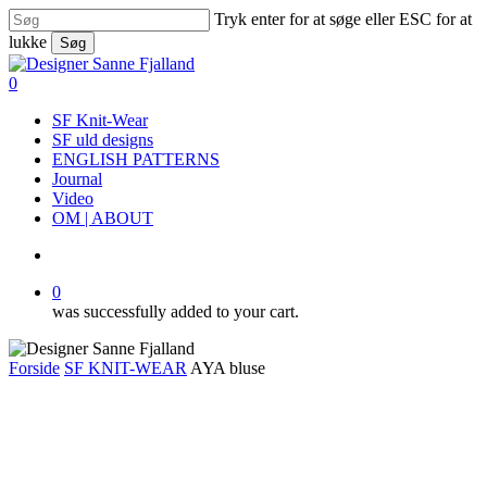
Skip
Tryk enter for at søge eller ESC for at
to
lukke
Søg
main
Close
content
Search
search
0
Menu
SF Knit-Wear
SF uld designs
ENGLISH PATTERNS
Journal
Video
OM | ABOUT
search
0
was successfully added to your cart.
Forside
SF KNIT-WEAR
AYA bluse